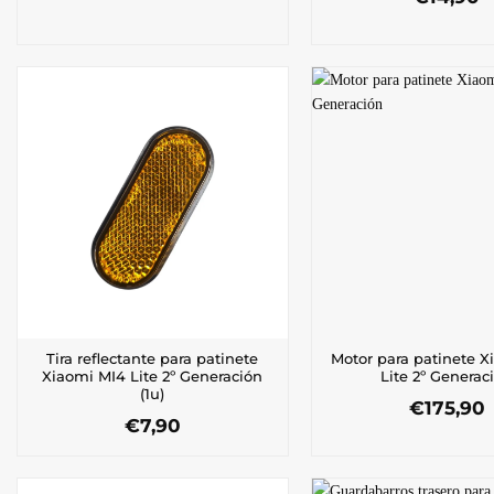
Tira reflectante para patinete
Motor para patinete X
Xiaomi MI4 Lite 2º Generación
Lite 2º Generac
(1u)
€
175,90
€
7,90