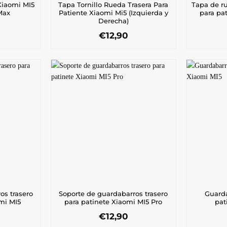
Xiaomi MI5
Tapa Tornillo Rueda Trasera Para
Tapa de ru
Max
Patiente Xiaomi Mi5 (Izquierda y
para pa
Derecha)
€
12,90
os trasero
Soporte de guardabarros trasero
Guarda
mi MI5
para patinete Xiaomi MI5 Pro
pat
€
12,90