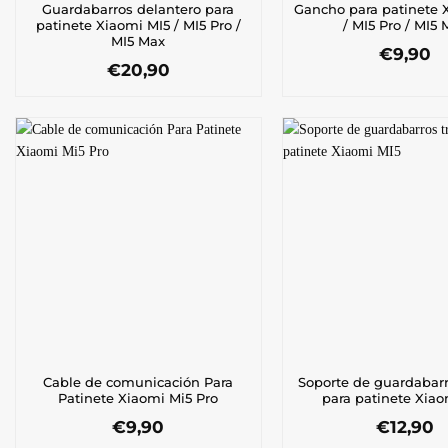
Guardabarros delantero para
Gancho para patinete 
patinete Xiaomi MI5 / MI5 Pro /
/ MI5 Pro / MI5 
MI5 Max
€
9,90
€
20,90
Cable de comunicación Para
Soporte de guardabarr
Patinete Xiaomi Mi5 Pro
para patinete Xiao
€
9,90
€
12,90