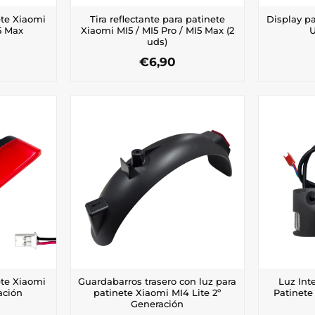
ete Xiaomi
Tira reflectante para patinete
Display p
I5 Max
Xiaomi MI5 / MI5 Pro / MI5 Max (2
U
uds)
€
6,90
ete Xiaomi
Guardabarros trasero con luz para
Luz Int
ación
patinete Xiaomi MI4 Lite 2º
Patinete
Generación