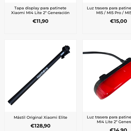
Tapa display para patinete
Luz trasera para patin
Xiaomi MI4 Lite 2º Generación
MI5 / MI5 Pro / M
€
11,90
€
15,00
Luz trasera para patin
Mástil Original Xiaomi Elite
MI4 Lite 2º Gener
€
128,90
€
14,90