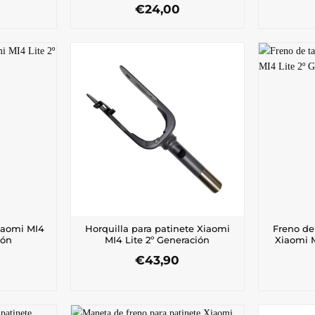
€
24,00
iaomi MI4
Horquilla para patinete Xiaomi
Freno de
ión
MI4 Lite 2º Generación
Xiaomi M
€
43,90