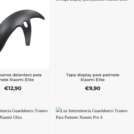
arros delantero para
Tapa display para patinete
nete Xiaomi Elite
Xiaomi Elite
€
12,90
€
9,90