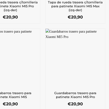
eda trasera c/tornillería
Tapa de rueda trasera c/tornillería
tinete Xiaomi MI5 Pro
para patinete Xiaomi MI5 Max
(izq-der)
(izq-der)
€
20,90
€
20,90
barros trasero para
Guardabarros trasero para
inete Xiaomi MI5
patinete Xiaomi MI5 Pro
€
20,90
€
20,90