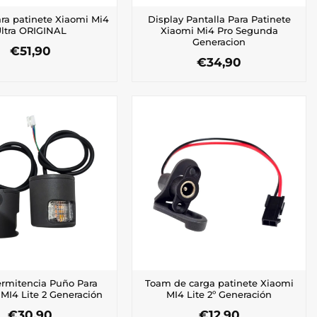
ara patinete Xiaomi Mi4
Display Pantalla Para Patinete
ltra ORIGINAL
Xiaomi Mi4 Pro Segunda
Generacion
€
51,90
€
34,90
ermitencia Puño Para
Toam de carga patinete Xiaomi
 MI4 Lite 2 Generación
MI4 Lite 2º Generación
€
30,90
€
12,90