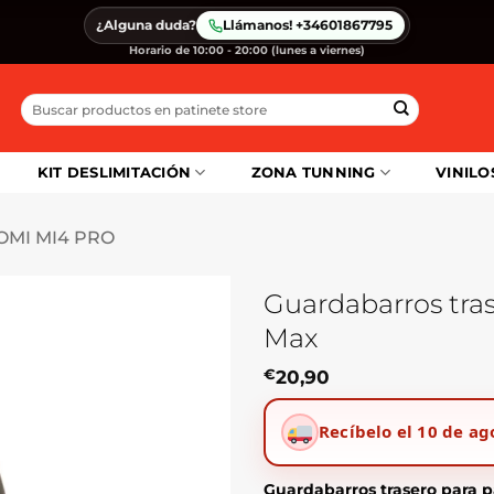
¿Alguna duda?
Llámanos! +34601867795
Horario de 10:00 - 20:00 (lunes a viernes)
Buscar
por:
KIT DESLIMITACIÓN
ZONA TUNNING
VINILO
OMI MI4 PRO
Guardabarros tras
Max
€
20,90
Recíbelo el 10 de ag
Guardabarros trasero para p