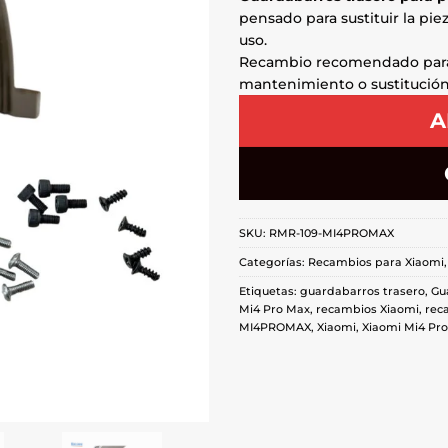
pensado para sustituir la pi
uso.
Recambio recomendado pa
mantenimiento o sustitució
A
SKU:
RMR-109-MI4PROMAX
Categorías:
Recambios para Xiaomi
Etiquetas:
guardabarros trasero
,
Gu
Mi4 Pro Max
,
recambios Xiaomi
,
rec
MI4PROMAX
,
Xiaomi
,
Xiaomi Mi4 Pro