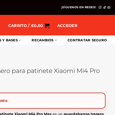
¡SÍGUENOS EN REDES!
CARRITO /
€
0,00
ACCEDER
S Y BASES
RECAMBIOS
CONTRATAR SEGURO
ero para patinete Xiaomi Mi4 Pro
osto
atinete Xiaomi Mi4 Pro Max
es un
guardabarros trasero