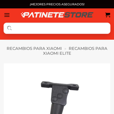
Saltar
¡MEJORES PRECIOS ASEGURADOS!
al
contenido
RECAMBIOS PARA XIAOMI
»
RECAMBIOS PARA
XIAOMI ELITE