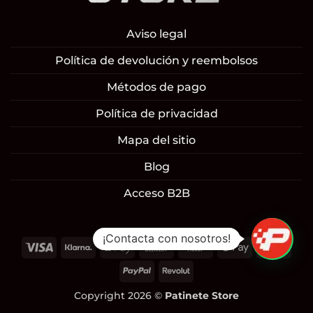
Aviso legal
Política de devolución y reembolsos
Métodos de pago
Política de privacidad
Mapa del sitio
Blog
Acceso B2B
¡Contacta con nosotros!
Visa
Klarna
Apple
Cash
Cash
Google
Mast
Pay
On
on
Pay
PayPal
Revolut
Delivery
Pickup
Copyright 2026 ©
Patinete Store