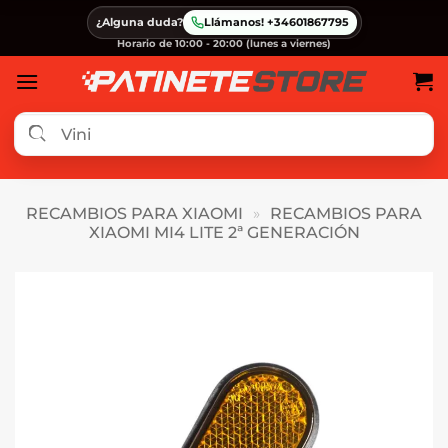
Saltar
¿Alguna duda?
Llámanos! +34601867795
al
Horario de 10:00 - 20:00 (lunes a viernes)
contenido
RECAMBIOS PARA XIAOMI
»
RECAMBIOS PARA
XIAOMI MI4 LITE 2ª GENERACIÓN