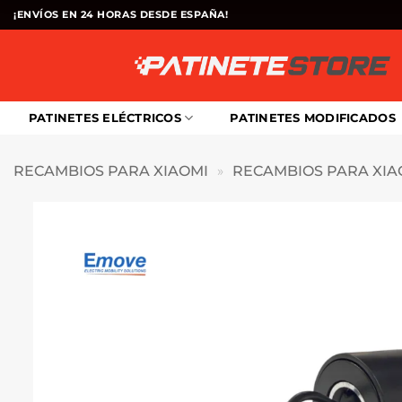
Saltar
¡ENVÍOS EN 24 HORAS DESDE ESPAÑA!
al
contenido
PATINETES ELÉCTRICOS
PATINETES MODIFICADOS
RECAMBIOS PARA XIAOMI
»
RECAMBIOS PARA XIA