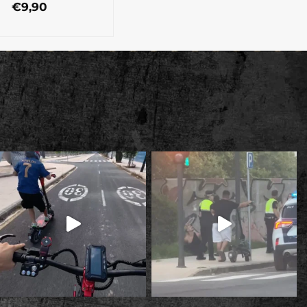
€
9,90