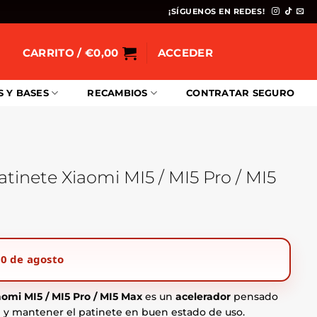
¡SÍGUENOS EN REDES!
CARRITO /
€
0,00
ACCEDER
S Y BASES
RECAMBIOS
CONTRATAR SEGURO
atinete Xiaomi MI5 / MI5 Pro / MI5
0 de agosto
omi MI5 / MI5 Pro / MI5 Max
es un
acelerador
pensado
nal y mantener el patinete en buen estado de uso.