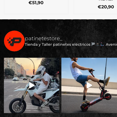
€
51,90
€
20,90
patinetestore_
Tienda y Taller patinetes eléctricos
Avenid