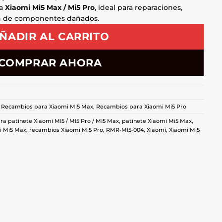
ra
Xiaomi Mi5 Max / Mi5 Pro
, ideal para reparaciones,
n de componentes dañados.
ÑADIR AL CARRITO
COMPRAR AHORA
,
Recambios para Xiaomi Mi5 Max
,
Recambios para Xiaomi Mi5 Pro
ra patinete Xiaomi MI5 / MI5 Pro / MI5 Max
,
patinete Xiaomi Mi5 Max
,
i Mi5 Max
,
recambios Xiaomi Mi5 Pro
,
RMR-MI5-004
,
Xiaomi
,
Xiaomi Mi5