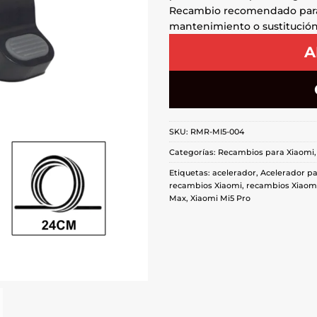
Recambio recomendado pa
mantenimiento o sustitució
A
SKU:
RMR-MI5-004
Categorías:
Recambios para Xiaomi
Etiquetas:
acelerador
,
Acelerador pa
recambios Xiaomi
,
recambios Xiaom
Max
,
Xiaomi Mi5 Pro