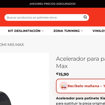
¡MEJORES PRECIOS ASEGURADOS!
Buscar
por:
KIT DESLIMITACIÓN
ZONA TUNNING
VINILO
OMI MI5 MAX
Acelerador para p
Max
€
15,90
Recíbelo mañana – 1
Acelerador para patinete Xia
para sustituir la pieza origi