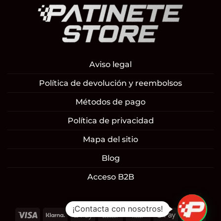
Aviso legal
Política de devolución y reembolsos
Métodos de pago
Política de privacidad
Mapa del sitio
Blog
Acceso B2B
¡Contacta con nosotros!
Visa
Klarna
Apple
Cash
Cash
Google
Mast