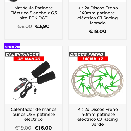
Matrícula Patinete
Kit 2x Discos Freno
Eléctrico 5 ancho x 6,5
140mm patinete
alto FCK DGT
eléctrico CJ Racing
Morado
El
El
€
6,00
€
3,90
precio
precio
€
18,00
original
actual
era:
es:
€6,00.
€3,90.
OFERTÓN!
Calentador de manos
Kit 2x Discos Freno
puños USB patinete
140mm patinete
eléctrico
eléctrico CJ Racing
Verde
El
El
€
19,00
€
16,00