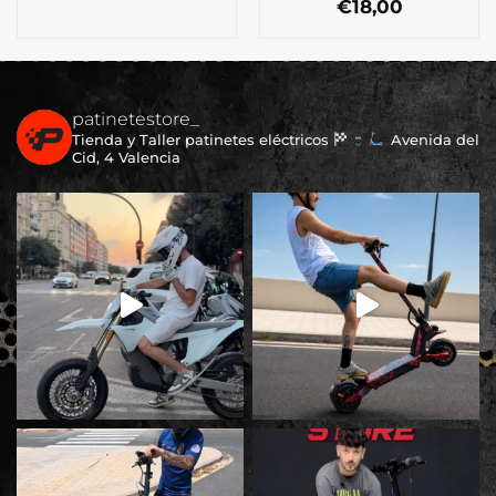
precio
precio
€
18,00
original
actual
era:
es:
€19,00.
€16,00.
patinetestore_
Tienda y Taller patinetes eléctricos
Avenida del
Cid, 4 Valencia