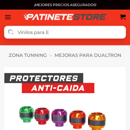
Saltar
¡MEJORES PRECIOS ASEGURADOS!
al
contenido
ZONA TUNNING
»
MEJORAS PARA DUALTRON