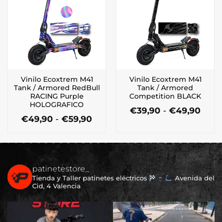
Las
Las
opciones
opciones
se
se
pueden
pueden
elegir
elegir
en
en
la
la
Vinilo Ecoxtrem M41
Vinilo Ecoxtrem M41
página
página
Tank / Armored RedBull
Tank / Armored
de
de
RACING Purple
Competition BLACK
producto
producto
HOLOGRAFICO
Ran
€
39,90
-
€
49,90
Rango
de
€
49,90
-
€
59,90
Este
de
preci
Este
producto
precios:
desd
producto
tiene
desde
€39,
tiene
múltiples
€49,90
hast
múltiples
hasta
€49,
variantes.
€59,90
patinetestore_
variantes.
Las
Tienda y Taller patinetes eléctricos
Avenida del
Las
opciones
Cid, 4 Valencia
opciones
se
se
pueden
pueden
elegir
elegir