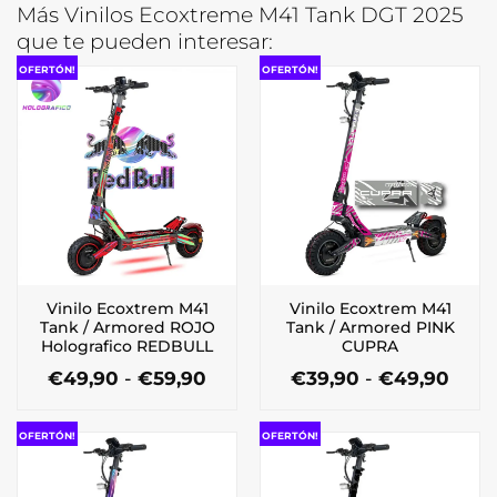
Más Vinilos Ecoxtreme M41 Tank DGT 2025
que te pueden interesar:
OFERTÓN!
OFERTÓN!
Vinilo Ecoxtrem M41
Vinilo Ecoxtrem M41
Tank / Armored ROJO
Tank / Armored PINK
Holografico REDBULL
CUPRA
Rango
Ran
€
49,90
-
€
59,90
€
39,90
-
€
49,90
de
de
Este
Este
precios:
preci
producto
producto
desde
desd
OFERTÓN!
OFERTÓN!
tiene
tiene
€49,90
€39,
múltiples
múltiples
hasta
hast
€59,90
€49,
variantes.
variantes.