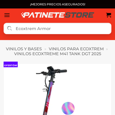
Saltar
¡MEJORES PRECIOS ASEGURADOS!
al
contenido
VINILOS Y BASES
»
VINILOS PARA ECOXTREM
»
VINILOS ECOXTREME M41 TANK DGT 2025
OFERTÓN!