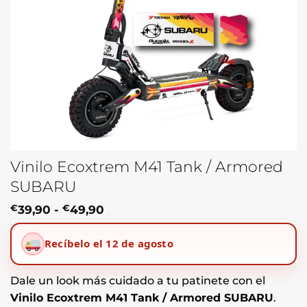
Vinilo Ecoxtrem M41 Tank / Armored
SUBARU
Rango
€
39,90
-
€
49,90
de
precios:
Recíbelo el 12 de agosto
desde
€39,90
hasta
€49,90
Dale un look más cuidado a tu patinete con el
Vinilo Ecoxtrem M41 Tank / Armored SUBARU
.