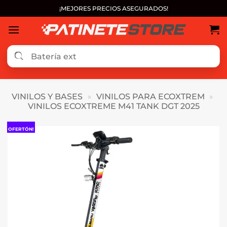
Saltar
¡MEJORES PRECIOS ASEGURADOS!
al
contenido
VINILOS Y BASES
»
VINILOS PARA ECOXTREM
»
VINILOS ECOXTREME M41 TANK DGT 2025
OFERTÓN!