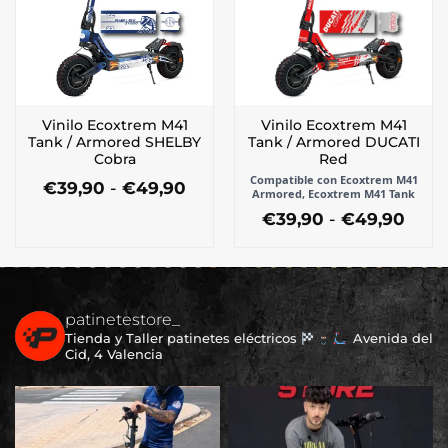
opciones
se
se
pueden
pueden
elegir
elegir
en
en
la
la
página
Vinilo Ecoxtrem M41
Vinilo Ecoxtrem M41
página
de
Tank / Armored SHELBY
Tank / Armored DUCATI
de
producto
Cobra
Red
producto
Compatible con Ecoxtrem M41
Rango
€
39,90
-
€
49,90
Armored, Ecoxtrem M41 Tank
de
Este
Ran
€
39,90
-
€
49,90
precios:
producto
de
desde
Este
tiene
preci
€39,90
producto
desd
múltiples
hasta
tiene
€39,
€49,90
variantes.
múltiples
hast
Las
€49,
patinetestore_
variantes.
opciones
Tienda y Taller patinetes eléctricos
Avenida del
Las
se
Cid, 4 Valencia
opciones
pueden
se
elegir
pueden
en
elegir
la
en