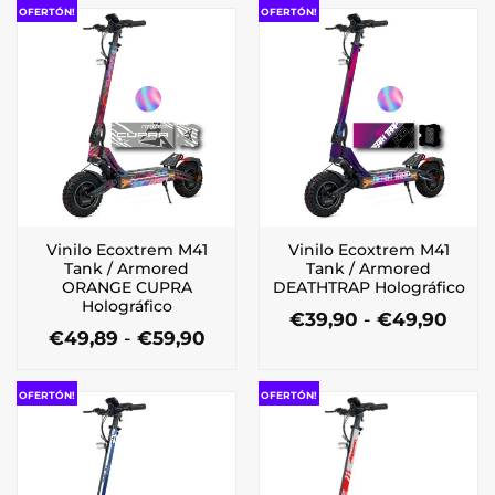
OFERTÓN!
OFERTÓN!
Vinilo Ecoxtrem M41
Vinilo Ecoxtrem M41
Tank / Armored
Tank / Armored
ORANGE CUPRA
DEATHTRAP Holográfico
Holográfico
Ran
€
39,90
-
€
49,90
Rango
de
€
49,89
-
€
59,90
Este
de
preci
Este
producto
precios:
desd
producto
tiene
desde
€39,
OFERTÓN!
OFERTÓN!
tiene
múltiples
€49,89
hast
múltiples
hasta
€49,
variantes.
€59,90
variantes.
Las
Las
opciones