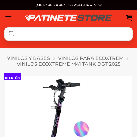
Saltar
¡MEJORES PRECIOS ASEGURADOS!
al
contenido
VINILOS Y BASES
»
VINILOS PARA ECOXTREM
»
VINILOS ECOXTREME M41 TANK DGT 2025
OFERTÓN!