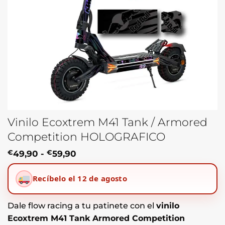
Vinilo Ecoxtrem M41 Tank / Armored
Competition HOLOGRAFICO
Rango
€
49,90
-
€
59,90
de
precios:
Recíbelo el 12 de agosto
desde
€49,90
hasta
€59,90
Dale flow racing a tu patinete con el
vinilo
Ecoxtrem M41 Tank Armored Competition