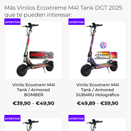
Más Vinilos Ecoxtreme M41 Tank DGT 2025
que te pueden interesar:
OFERTÓN!
OFERTÓN!
Vinilo Ecoxtrem M41
Vinilo Ecoxtrem M41
Tank / Armored
Tank / Armored
BOMBER
SUBARU Holográfico
Rango
Ran
€
39,90
-
€
49,90
€
49,89
-
€
59,90
de
de
Este
Este
precios:
preci
producto
producto
desde
desd
OFERTÓN!
OFERTÓN!
tiene
tiene
€39,90
€49,
múltiples
múltiples
hasta
hast