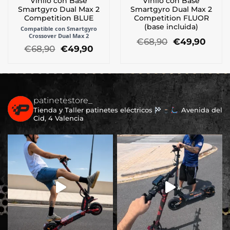
Vinilo con Base
Vinilo con Base
Smartgyro Dual Max 2
Smartgyro Dual Max 2
Competition BLUE
Competition FLUOR
(base incluida)
Compatible con Smartgyro
Crossover Dual Max 2
El
El
€
68,90
€
49,90
El
El
€
68,90
€
49,90
precio
preci
precio
precio
original
actua
original
actual
era:
es:
era:
es:
€68,90.
€49,9
€68,90.
€49,90.
patinetestore_
Tienda y Taller patinetes eléctricos
Avenida del
Cid, 4 Valencia