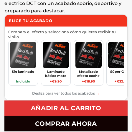
electrico DGT con un acabado sobrio, deportivo y
preparado para destacar.
ELIGE TU ACABADO
Compara el efecto y selecciona cómo quieres recibir tu
vinilo.
Sin laminado
Laminado
Metalizado
Súper Glitte
básico mate
efecto coche
Incluido
+€9,90
+€18,90
+€22,90
→
Desliza para ver todos los acabados
AÑADIR AL CARRITO
COMPRAR AHORA