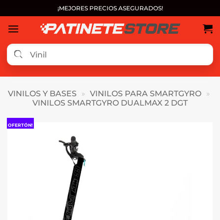
Saltar
¡MEJORES PRECIOS ASEGURADOS!
al
contenido
VINILOS Y BASES
»
VINILOS PARA SMARTGYRO
»
VINILOS SMARTGYRO DUALMAX 2 DGT
OFERTÓN!