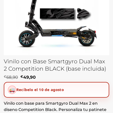
Vinilo con Base Smartgyro Dual Max
2 Competition BLACK (base incluida)
El
El
€
68,90
€
49,90
precio
precio
original
actual
Recíbelo el 10 de agosto
era:
es:
€68,90.
€49,90.
Vinilo con base para Smartgyro Dual Max 2 en
diseno Competition Black. Personaliza tu patinete