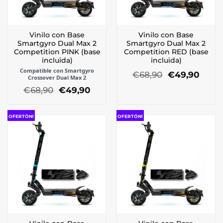
Vinilo con Base
Vinilo con Base
Smartgyro Dual Max 2
Smartgyro Dual Max 2
Competition PINK (base
Competition RED (base
incluida)
incluida)
Compatible con Smartgyro
El
El
€
68,90
€
49,90
Crossover Dual Max 2
precio
preci
El
El
€
68,90
€
49,90
original
actua
precio
precio
era:
es:
original
actual
€68,90.
€49,9
era:
es:
OFERTÓN!
OFERTÓN!
€68,90.
€49,90.