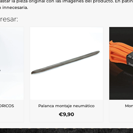
astar la pieza original con las imágenes del producto. En patin
 innecesaria.
resar:
DRICOS
Palanca montaje neumático
Mon
€
9,90