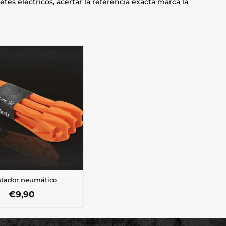
etes eléctricos, acertar la referencia exacta marca la
tador neumático
€
9,90