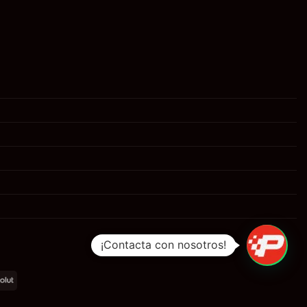
¡Contacta con nosotros!
al
Revolut