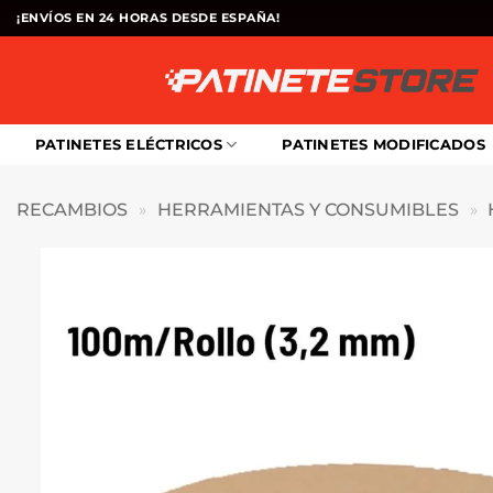
Saltar
¡ENVÍOS EN 24 HORAS DESDE ESPAÑA!
al
contenido
PATINETES ELÉCTRICOS
PATINETES MODIFICADOS
RECAMBIOS
»
HERRAMIENTAS Y CONSUMIBLES
»