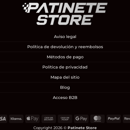
Aviso legal
Política de devolución y reembolsos
Métodos de pago
Política de privacidad
Mapa del sitio
Blog
Acceso B2B
Visa
Klarna
Apple
Cash
Cash
Google
MasterCard
PayP
Pay
On
on
Pay
Copyright 2026 ©
Patinete Store
Delivery
Pickup