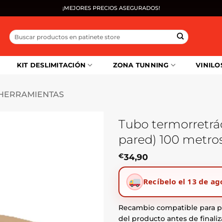
¡MEJORES PRECIOS ASEGURADOS!
Buscar
por:
KIT DESLIMITACIÓN
ZONA TUNNING
VINILO
HERRAMIENTAS
Tubo termorretrác
pared) 100 metros
€
34,90
Recíbelo el 13 de ag
Recambio compatible para pa
del producto antes de finaliz