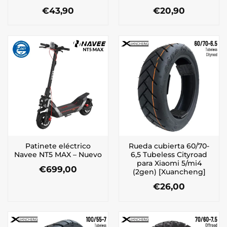
€
43,90
€
20,90
Patinete eléctrico
Rueda cubierta 60/70-
Navee NT5 MAX – Nuevo
6,5 Tubeless Cityroad
para Xiaomi 5/mi4
€
699,00
(2gen) [Xuancheng]
€
26,00