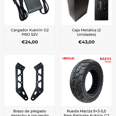
Cargador Kukirin G2
Caja Metalica (2
PRO 52V
Unidades)
€
24,00
€
43,00
Brazo de plegado
Rueda Maciza 9×3-5,5
derecho e izquierdo
Para Patinete Kukirin G2