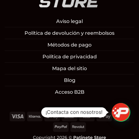
Aviso legal
Política de devolución y reembolsos
Métodos de pago
Política de privacidad
Mapa del sitio
Blog
Acceso B2B
1
¡Contacta con nosotros!
Visa
Klarna
Apple
Cash
Cash
Google
Mast
Pay
On
on
Pay
PayPal
Revolut
Delivery
Pickup
Copyright 2026 ©
Patinete Store