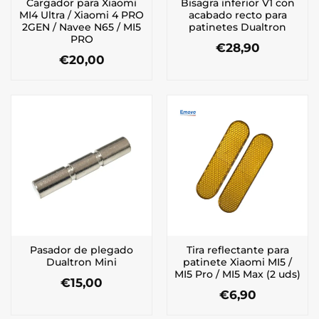
Cargador para Xiaomi
Bisagra inferior V1 con
MI4 Ultra / Xiaomi 4 PRO
acabado recto para
2GEN / Navee N65 / MI5
patinetes Dualtron
PRO
€
28,90
€
20,00
Pasador de plegado
Tira reflectante para
Dualtron Mini
patinete Xiaomi MI5 /
MI5 Pro / MI5 Max (2 uds)
€
15,00
€
6,90