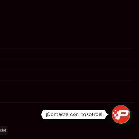
¡Contacta con nosotros!
al
Revolut