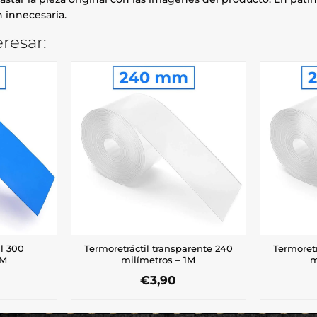
 innecesaria.
resar:
ul 300
Termoretráctil transparente 240
Termoretr
1M
milímetros – 1M
m
€
3,90