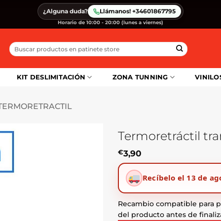
¿Alguna duda?
Llámanos! +34601867795
Horario de 10:00 - 20:00 (lunes a viernes)
Buscar
por:
KIT DESLIMITACIÓN
ZONA TUNNING
VINILO
TERMORETRACTIL
Termoretráctil tr
€
3,90
Recíbelo el 13 de ag
Recambio compatible para pa
del producto antes de finaliz