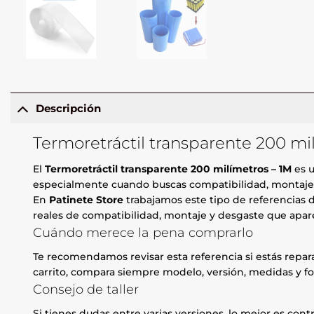
Descripción
Termoretráctil transparente 200 mi
El
Termoretráctil transparente 200 milímetros – 1M
es u
especialmente cuando buscas compatibilidad, montaje li
En
Patinete Store
trabajamos este tipo de referencias d
reales de compatibilidad, montaje y desgaste que apare
Cuándo merece la pena comprarlo
Te recomendamos revisar esta referencia si estás repa
carrito, compara siempre modelo, versión, medidas y fo
Consejo de taller
Si tienes dudas entre varias versiones, lo mejor es contr