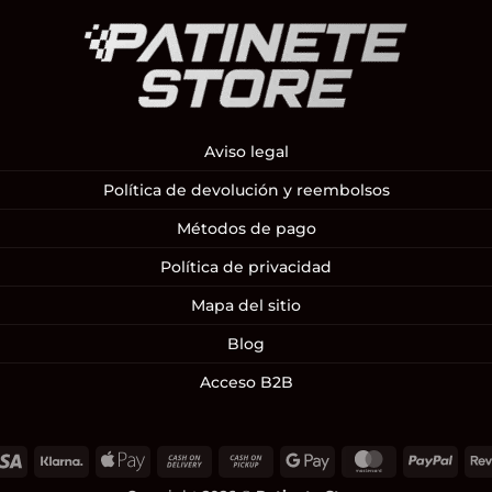
Aviso legal
Política de devolución y reembolsos
Métodos de pago
Política de privacidad
Mapa del sitio
Blog
Acceso B2B
Visa
Klarna
Apple
Cash
Cash
Google
MasterCard
PayP
Pay
On
on
Pay