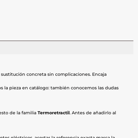
sustitución concreta sin complicaciones. Encaja
mos la pieza en catálogo: también conocemos las dudas
sto de la familia
Termoretractil
. Antes de añadirlo al
etes eléctricos, acertar la referencia exacta marca la