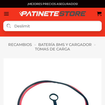
Saltar
¡MEJORES PRECIOS ASEGURADOS!
al
contenido
RECAMBIOS
»
BATERÍA BMS Y CARGADOR
»
TOMAS DE CARGA