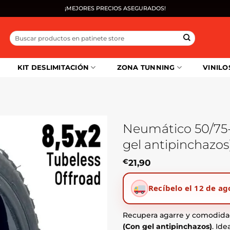
¡MEJORES PRECIOS ASEGURADOS!
Buscar
por:
KIT DESLIMITACIÓN
ZONA TUNNING
VINILO
Neumático 50/75-6
gel antipinchazos
€
21,90
Recíbelo el 12 de ag
Recupera agarre y comodida
(Con gel antipinchazos)
. Id