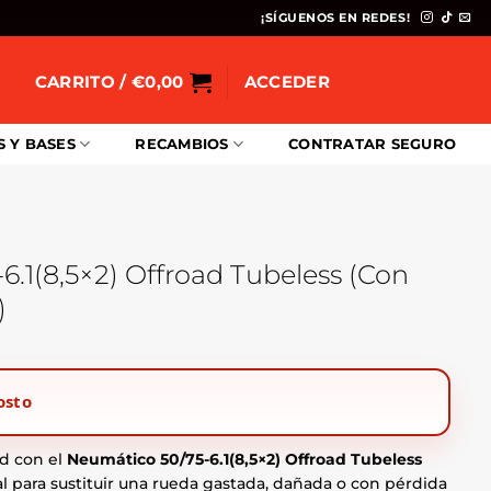
¡SÍGUENOS EN REDES!
CARRITO /
€
0,00
ACCEDER
S Y BASES
RECAMBIOS
CONTRATAR SEGURO
.1(8,5×2) Offroad Tubeless (Con
)
osto
d con el
Neumático 50/75-6.1(8,5×2) Offroad Tubeless
eal para sustituir una rueda gastada, dañada o con pérdida