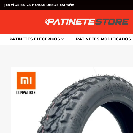
Saltar
¡ENVÍOS EN 24 HORAS DESDE ESPAÑA!
al
contenido
PATINETES ELÉCTRICOS
PATINETES MODIFICADOS