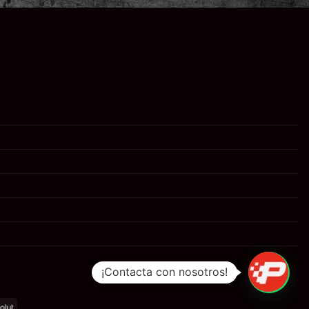
¡Contacta con nosotros!
al
Revolut