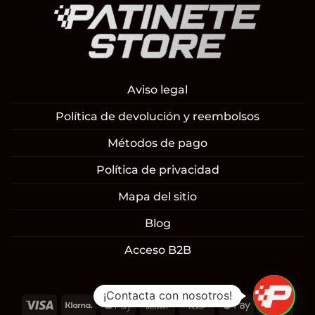
Aviso legal
Política de devolución y reembolsos
Métodos de pago
Política de privacidad
Mapa del sitio
Blog
Acceso B2B
¡Contacta con nosotros!
Visa
Klarna
Apple
Cash
Cash
Google
Mast