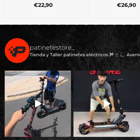
€
22,90
€
26,90
patinetestore_
Tienda y Taller patinetes eléctricos
Avenid