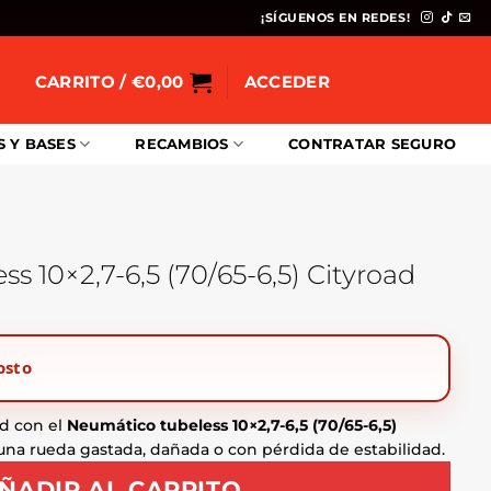
¡SÍGUENOS EN REDES!
CARRITO /
€
0,00
ACCEDER
S Y BASES
RECAMBIOS
CONTRATAR SEGURO
s 10×2,7-6,5 (70/65-6,5) Cityroad
osto
d con el
Neumático tubeless 10×2,7-6,5 (70/65-6,5)
ir una rueda gastada, dañada o con pérdida de estabilidad.
ÑADIR AL CARRITO