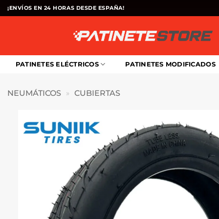
Saltar
¡ENVÍOS EN 24 HORAS DESDE ESPAÑA!
al
contenido
PATINETES ELÉCTRICOS
PATINETES MODIFICADOS
NEUMÁTICOS
»
CUBIERTAS