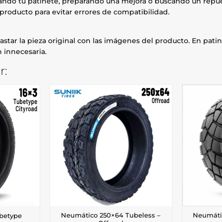
rando tu patinete, preparando una mejora o buscando un repue
producto para evitar errores de compatibilidad.
astar la pieza original con las imágenes del producto. En patin
 innecesaria.
r:
Neumático 250×64 Tubeless –
Neumáti
betype