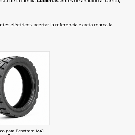
sto de la familia
Cubiertas
. Antes de añadirlo al carrito,
etes eléctricos, acertar la referencia exacta marca la
co para Ecoxtrem M41