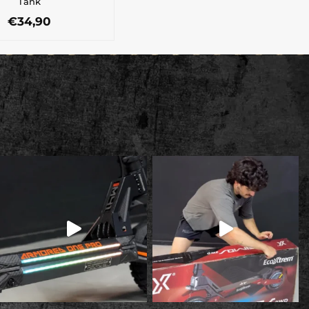
Tank
€
34,90