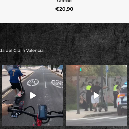
Offroad
€
20,90
a del Cid, 4 Valencia