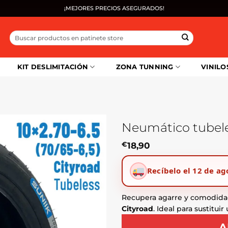
¡MEJORES PRECIOS ASEGURADOS!
Buscar
por:
KIT DESLIMITACIÓN
ZONA TUNNING
VINILO
Neumático tubeles
€
18,90
Recíbelo el 12 de ag
Recupera agarre y comodida
Cityroad
. Ideal para sustitu
A