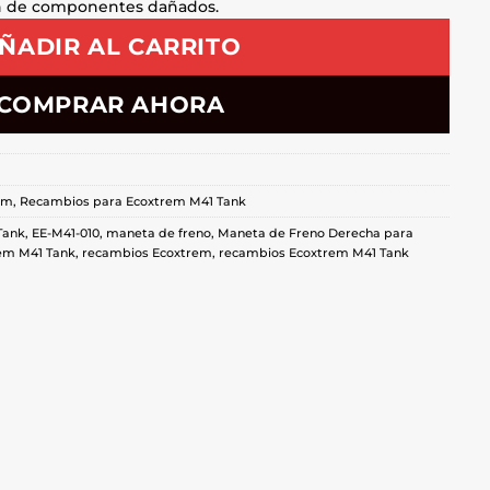
n de componentes dañados.
ÑADIR AL CARRITO
COMPRAR AHORA
em
,
Recambios para Ecoxtrem M41 Tank
Tank
,
EE-M41-010
,
maneta de freno
,
Maneta de Freno Derecha para
rem M41 Tank
,
recambios Ecoxtrem
,
recambios Ecoxtrem M41 Tank