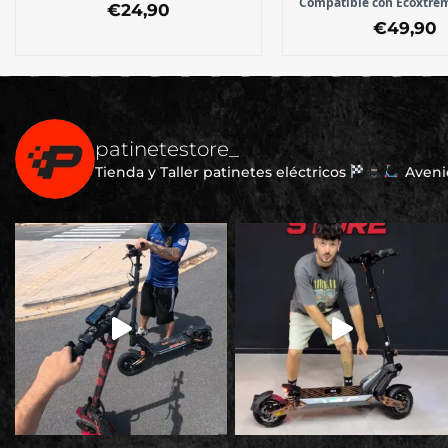
Compatible con Ecoxtre
€
24,90
€
49,90
patinetestore_
Tienda y Taller patinetes eléctricos
Avenid