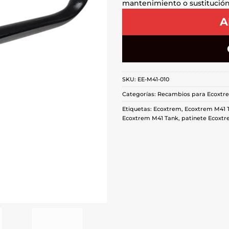
mantenimiento o sustitució
A
SKU:
EE-M41-010
Categorías:
Recambios para Ecoxtr
Etiquetas:
Ecoxtrem
,
Ecoxtrem M41 
Ecoxtrem M41 Tank
,
patinete Ecoxt