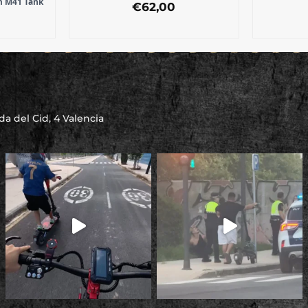
m M41 Tank
€
62,00
a del Cid, 4 Valencia