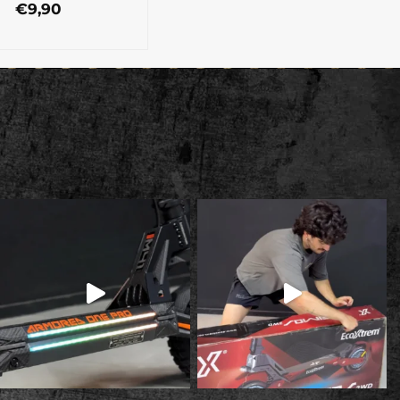
€
9,90