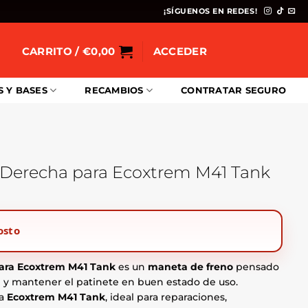
¡SÍGUENOS EN REDES!
CARRITO /
€
0,00
ACCEDER
S Y BASES
RECAMBIOS
CONTRATAR SEGURO
 Derecha para Ecoxtrem M41 Tank
osto
ara Ecoxtrem M41 Tank
es un
maneta de freno
pensado
nal y mantener el patinete en buen estado de uso.
ra
Ecoxtrem M41 Tank
, ideal para reparaciones,