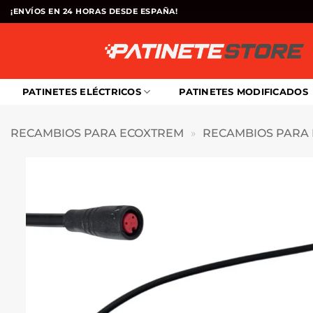
Saltar
¡ENVÍOS EN 24 HORAS DESDE ESPAÑA!
al
contenido
PATINETES ELÉCTRICOS
PATINETES MODIFICADOS
RECAMBIOS PARA ECOXTREM
»
RECAMBIOS PARA 