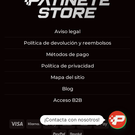
Aviso legal
Política de devolución y reembolsos
Métodos de pago
Política de privacidad
Mapa del sitio
Blog
Acceso B2B
¡Contacta con nosotros!
Visa
Klarna
Apple
Cash
Cash
Google
Mast
Pay
On
on
Pay
PayPal
Revolut