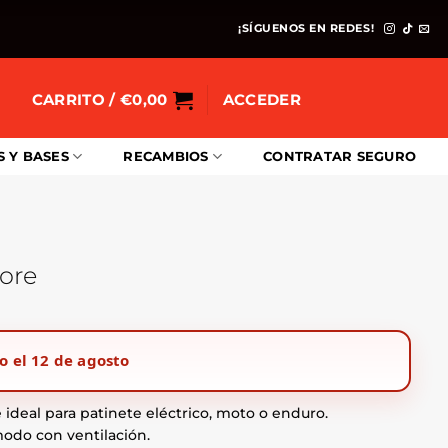
¡SÍGUENOS EN REDES!
CARRITO /
€
0,00
ACCEDER
S Y BASES
RECAMBIOS
CONTRATAR SEGURO
tore
o el 12 de agosto
 ideal para patinete eléctrico, moto o enduro.
modo con ventilación.