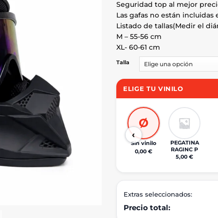
Seguridad top al mejor preci
Las gafas no están incluidas 
Listado de tallas(Medir el di
M – 55-56 cm
XL- 60-61 cm
Talla
ELIGE TU VINILO
Ø
‹
PEGATINA
Sin vinilo
RAGINC P
0,00 €
5,00 €
Extras seleccionados:
Precio total: