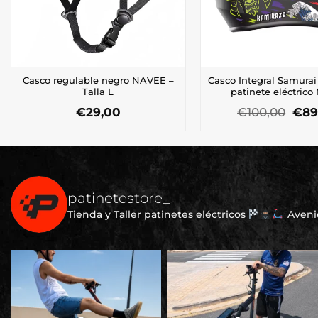
Casco regulable negro NAVEE –
Casco Integral Samurai
Talla L
patinete eléctrico
El
€
29,00
€
100,00
€
89
prec
orig
era:
€100
patinetestore_
Tienda y Taller patinetes eléctricos
Avenid