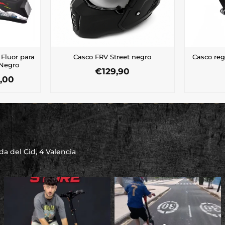
 Fluor para
Casco FRV Street negro
Casco reg
 Negro
€
129,90
El
,00
io
precio
inal
actual
es:
,00.
€89,00.
a del Cid, 4 Valencia