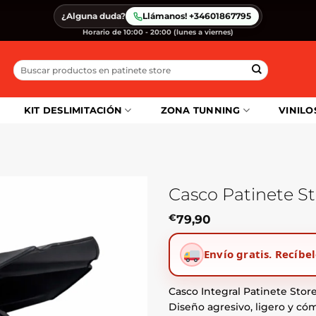
¿Alguna duda?
Llámanos! +34601867795
Horario de 10:00 - 20:00 (lunes a viernes)
Buscar
por:
KIT DESLIMITACIÓN
ZONA TUNNING
VINILO
Casco Patinete S
€
79,90
Envío gratis.
Recíbel
Casco Integral Patinete Store
Diseño agresivo, ligero y có