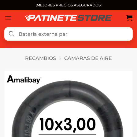
Saltar
¡MEJORES PRECIOS ASEGURADOS!
al
contenido
RECAMBIOS
»
CÁMARAS DE AIRE