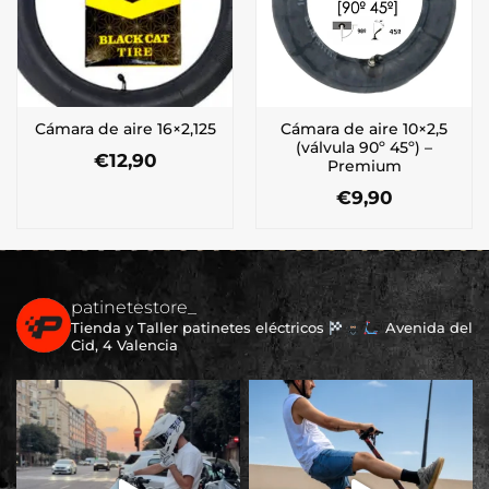
Cámara de aire 10×2,5
Cámara de aire 16×2,125
(válvula 90º 45º) –
€
12,90
Premium
€
9,90
patinetestore_
Tienda y Taller patinetes eléctricos
Avenida del
Cid, 4 Valencia