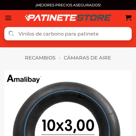
Saltar
¡MEJORES PRECIOS ASEGURADOS!
al
contenido
RECAMBIOS
»
CÁMARAS DE AIRE