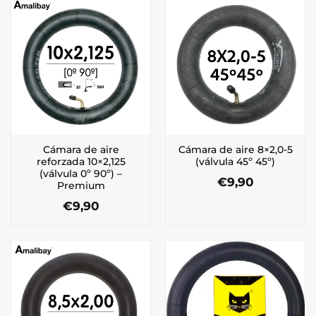
Cámara de aire
Cámara de aire 8×2,0-5
reforzada 10×2,125
(válvula 45º 45º)
(válvula 0º 90º) –
€
9,90
Premium
€
9,90