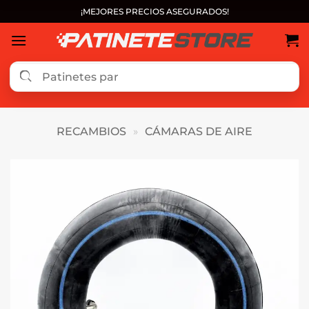
Saltar
¡MEJORES PRECIOS ASEGURADOS!
al
contenido
RECAMBIOS
»
CÁMARAS DE AIRE