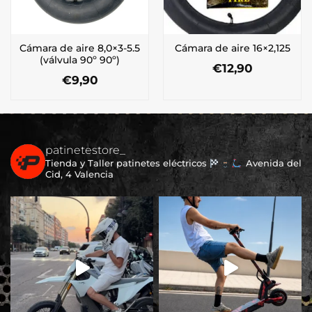
Cámara de aire 8,0×3-5.5
Cámara de aire 16×2,125
(válvula 90º 90º)
€
12,90
€
9,90
patinetestore_
Tienda y Taller patinetes eléctricos
Avenida del
Cid, 4 Valencia