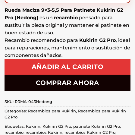
Rueda Maciza 9×3-5,5 Para Patinete Kukirin G2
Pro [Nedong]
es un
recambio
pensado para
sustituir la pieza original y mantener el patinete en
buen estado de uso.
Recambio recomendado para
Kukirin G2 Pro
, ideal
para reparaciones, mantenimiento o sustitución de
componentes dañados.
AÑADIR AL CARRITO
COMPRAR AHORA
SKU:
RRMA-043Nedong
Categorías:
Recambios para Kukirin
,
Recambios para Kukirin
G2 Pro
Etiquetas:
Kukirin
,
Kukirin G2 Pro
,
patinete Kukirin G2 Pro
,
recambio
,
recambios Kukirin
,
recambios Kukirin G2 Pro
,