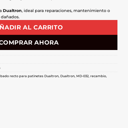
ra
Dualtron
, ideal para reparaciones, mantenimiento o
 dañados.
ÑADIR AL CARRITO
COMPRAR AHORA
n
cabado recto para patinetes Dualtron
,
Dualtron
,
MD-032
,
recambio
,