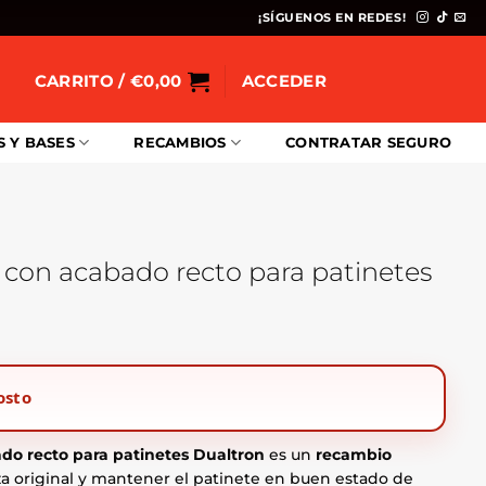
¡SÍGUENOS EN REDES!
CARRITO /
€
0,00
ACCEDER
S Y BASES
RECAMBIOS
CONTRATAR SEGURO
V1 con acabado recto para patinetes
osto
ado recto para patinetes Dualtron
es un
recambio
eza original y mantener el patinete en buen estado de