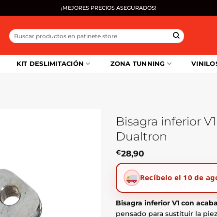
¡MEJORES PRECIOS ASEGURADOS!
Buscar
por:
KIT DESLIMITACIÓN
ZONA TUNNING
VINILO
Bisagra inferior 
Dualtron
€
28,90
Recíbelo el 10 de ag
Bisagra inferior V1 con acab
pensado para sustituir la pi