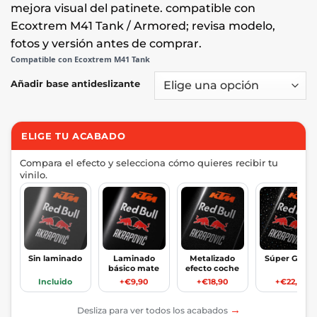
mejora visual del patinete. compatible con
Ecoxtrem M41 Tank / Armored; revisa modelo,
fotos y versión antes de comprar.
Compatible con Ecoxtrem M41 Tank
Añadir base antideslizante
ELIGE TU ACABADO
Compara el efecto y selecciona cómo quieres recibir tu
vinilo.
Sin laminado
Laminado
Metalizado
Súper Glitte
básico mate
efecto coche
Incluido
+€9,90
+€18,90
+€22,90
→
Desliza para ver todos los acabados