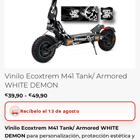
Vinilo Ecoxtrem M41 Tank/ Armored
WHITE DEMON
Rango
€
39,90
-
€
49,90
de
precios:
Recíbelo el 13 de agosto
desde
€39,90
hasta
€49,90
Vinilo Ecoxtrem M41 Tank/ Armored WHITE
DEMON
para personalización, protección estética y