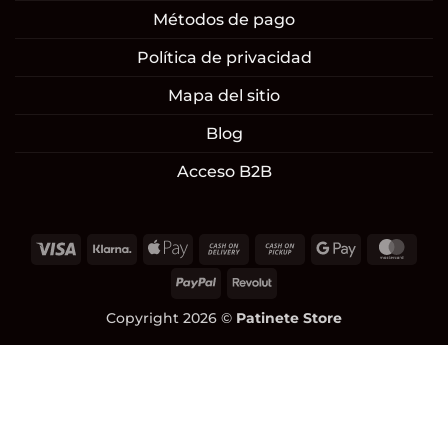
Métodos de pago
Política de privacidad
Mapa del sitio
Blog
Acceso B2B
Visa
Klarna
Apple
Cash
Cash
Google
Mast
Pay
On
on
Pay
PayPal
Revolut
Delivery
Pickup
Copyright 2026 ©
Patinete Store