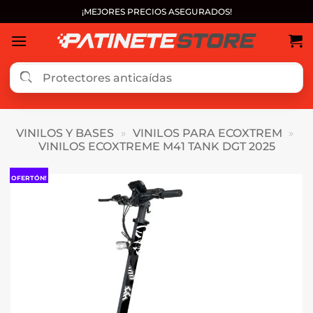
Saltar
¡MEJORES PRECIOS ASEGURADOS!
al
contenido
VINILOS Y BASES
»
VINILOS PARA ECOXTREM
»
VINILOS ECOXTREME M41 TANK DGT 2025
OFERTÓN!