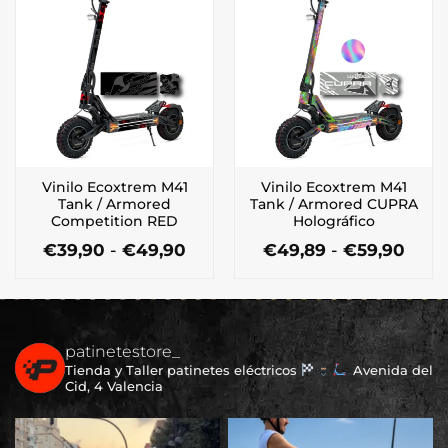
múltiples
múltiples
hasta
hast
€49,90
€59,
variantes.
variantes.
Las
Las
opciones
opciones
se
se
pueden
pueden
elegir
elegir
en
en
la
la
Vinilo Ecoxtrem M41
Vinilo Ecoxtrem M41
página
página
Tank / Armored
Tank / Armored CUPRA
de
de
Competition RED
Holográfico
producto
producto
Rango
Ran
€
39,90
-
€
49,90
€
49,89
-
€
59,90
de
de
Este
Este
precios:
preci
producto
producto
desde
desd
tiene
tiene
€39,90
€49,
múltiples
múltiples
hasta
hast
€49,90
€59,
patinetestore_
variantes.
variantes.
Tienda y Taller patinetes eléctricos
Avenida del
Las
Las
Cid, 4 Valencia
opciones
opciones
se
se
pueden
pueden