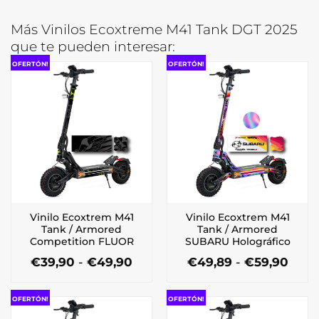
Más Vinilos Ecoxtreme M41 Tank DGT 2025
que te pueden interesar:
OFERTÓN!
OFERTÓN!
Vinilo Ecoxtrem M41
Vinilo Ecoxtrem M41
Tank / Armored
Tank / Armored
Competition FLUOR
SUBARU Holográfico
Rango
Ran
€
39,90
-
€
49,90
€
49,89
-
€
59,90
de
de
Este
Este
precios:
preci
producto
producto
desde
desd
OFERTÓN!
OFERTÓN!
tiene
tiene
€39,90
€49,