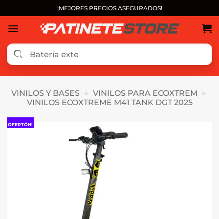
Saltar
¡MEJORES PRECIOS ASEGURADOS!
al
contenido
VINILOS Y BASES
»
VINILOS PARA ECOXTREM
»
VINILOS ECOXTREME M41 TANK DGT 2025
OFERTÓN!