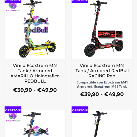
Vinilo Ecoxtrem M41
Vinilo Ecoxtrem M41
Tank / Armored
Tank / Armored RedBull
AMARILLO Holografico
RACING Red
REDBULL
Compatible con Ecoxtrem M41
Armored, Ecoxtrem M41 Tank
Rango
€
39,90
-
€
49,90
Ran
€
39,90
-
€
49,90
de
Este
de
precios:
Este
producto
preci
desde
producto
tiene
desd
€39,90
OFERTÓN!
OFERTÓN!
tiene
€39,
múltiples
hasta
múltiples
hast
€49,90
variantes.
€49,
variantes.
Las
Las
opciones