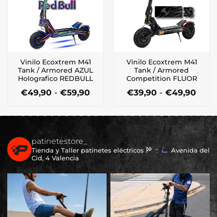
opciones
se
se
pueden
pueden
elegir
elegir
en
en
la
la
página
Vinilo Ecoxtrem M41
Vinilo Ecoxtrem M41
página
de
Tank / Armored AZUL
Tank / Armored
de
producto
Holografico REDBULL
Competition FLUOR
producto
Rango
Ran
€
49,90
-
€
59,90
€
39,90
-
€
49,90
de
de
Este
Este
precios:
preci
producto
producto
desde
desd
tiene
tiene
€49,90
€39,
múltiples
múltiples
hasta
hast
€59,90
€49,
patinetestore_
variantes.
variantes.
Tienda y Taller patinetes eléctricos
Avenida del
Las
Las
Cid, 4 Valencia
opciones
opciones
se
se
pueden
pueden
elegir
elegir
en
en
la
la