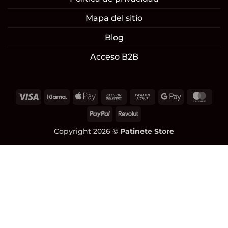
Mapa del sitio
Blog
Acceso B2B
Visa
Klarna
Apple
Cash
Cash
Google
Mast
Pay
On
on
Pay
PayPal
Revolut
Delivery
Pickup
Copyright 2026 ©
Patinete Store