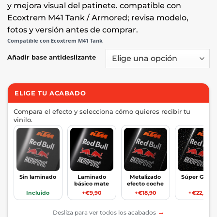
y mejora visual del patinete. compatible con
Ecoxtrem M41 Tank / Armored; revisa modelo,
fotos y versión antes de comprar.
Compatible con Ecoxtrem M41 Tank
Añadir base antideslizante
ELIGE TU ACABADO
Compara el efecto y selecciona cómo quieres recibir tu
vinilo.
Sin laminado
Laminado
Metalizado
Súper Glitte
básico mate
efecto coche
Incluido
+€9,90
+€18,90
+€22,90
→
Desliza para ver todos los acabados