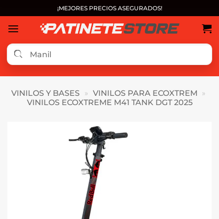
Saltar
¡MEJORES PRECIOS ASEGURADOS!
al
contenido
VINILOS Y BASES
»
VINILOS PARA ECOXTREM
»
VINILOS ECOXTREME M41 TANK DGT 2025