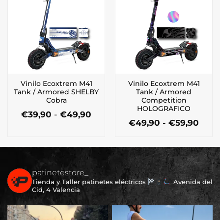
€59,90
€49,
variantes.
variantes.
Las
Las
opciones
opciones
se
se
pueden
pueden
elegir
elegir
en
en
la
la
Vinilo Ecoxtrem M41
Vinilo Ecoxtrem M41
página
página
Tank / Armored SHELBY
Tank / Armored
de
de
Cobra
Competition
producto
producto
HOLOGRAFICO
Rango
€
39,90
-
€
49,90
de
Ran
€
49,90
-
€
59,90
Este
precios:
de
Este
producto
desde
preci
producto
tiene
€39,90
desd
tiene
múltiples
hasta
€49,
múltiples
€49,90
hast
variantes.
€59,
patinetestore_
variantes.
Las
Tienda y Taller patinetes eléctricos
Avenida del
Las
opciones
Cid, 4 Valencia
opciones
se
se
pueden
pueden
elegir