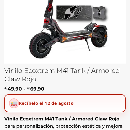
Vinilo Ecoxtrem M41 Tank / Armored
Claw Rojo
Rango
€
49,90
-
€
69,90
de
precios:
Recíbelo el 12 de agosto
desde
€49,90
hasta
€69,90
Vinilo Ecoxtrem M41 Tank / Armored Claw Rojo
para personalización, protección estética y mejora