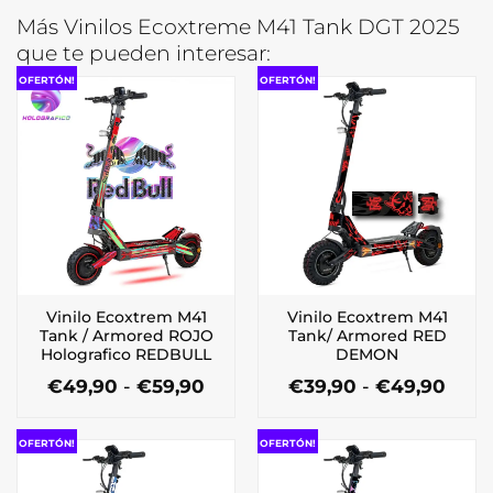
Más Vinilos Ecoxtreme M41 Tank DGT 2025
que te pueden interesar:
OFERTÓN!
OFERTÓN!
Vinilo Ecoxtrem M41
Vinilo Ecoxtrem M41
Tank / Armored ROJO
Tank/ Armored RED
Holografico REDBULL
DEMON
Rango
Ran
€
49,90
-
€
59,90
€
39,90
-
€
49,90
de
de
Este
Este
precios:
preci
producto
producto
desde
desd
OFERTÓN!
OFERTÓN!
tiene
tiene
€49,90
€39,
múltiples
múltiples
hasta
hast