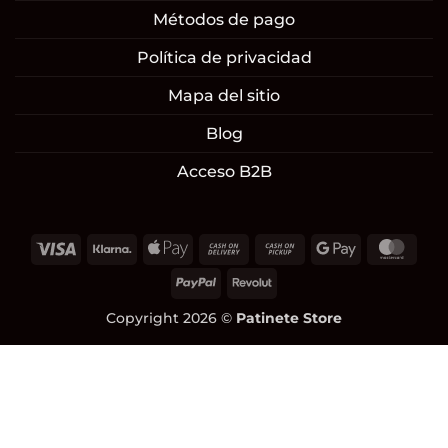
Métodos de pago
Política de privacidad
Mapa del sitio
Blog
Acceso B2B
Visa
Klarna
Apple
Cash
Cash
Google
Mast
Pay
On
on
Pay
PayPal
Revolut
Delivery
Pickup
Copyright 2026 ©
Patinete Store