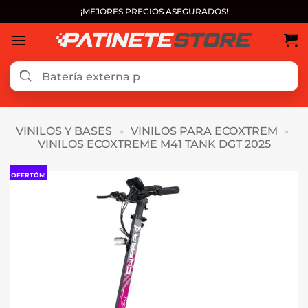
Saltar
¡MEJORES PRECIOS ASEGURADOS!
al
contenido
VINILOS Y BASES
»
VINILOS PARA ECOXTREM
»
VINILOS ECOXTREME M41 TANK DGT 2025
OFERTÓN!