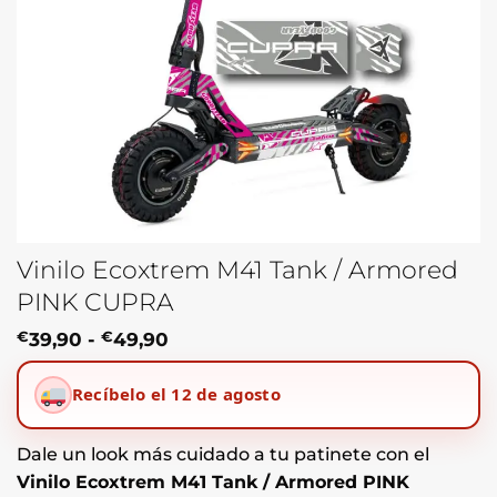
Vinilo Ecoxtrem M41 Tank / Armored
PINK CUPRA
Rango
€
39,90
-
€
49,90
de
precios:
Recíbelo el 12 de agosto
desde
€39,90
hasta
€49,90
Dale un look más cuidado a tu patinete con el
Vinilo Ecoxtrem M41 Tank / Armored PINK