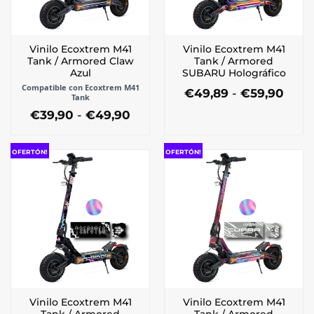
Vinilo Ecoxtrem M41
Vinilo Ecoxtrem M41
Tank / Armored Claw
Tank / Armored
Azul
SUBARU Holográfico
Compatible con Ecoxtrem M41
Ran
€
49,89
-
€
59,90
Tank
de
Este
Rango
€
39,90
-
€
49,90
preci
producto
de
desd
Este
tiene
precios:
€49,
producto
desde
múltiples
hast
OFERTÓN!
OFERTÓN!
tiene
€39,90
€59,
variantes.
múltiples
hasta
Las
€49,90
variantes.
opciones
Las
se
opciones
pueden
se
elegir
pueden
en
elegir
la
en
página
la
de
Vinilo Ecoxtrem M41
Vinilo Ecoxtrem M41
página
producto