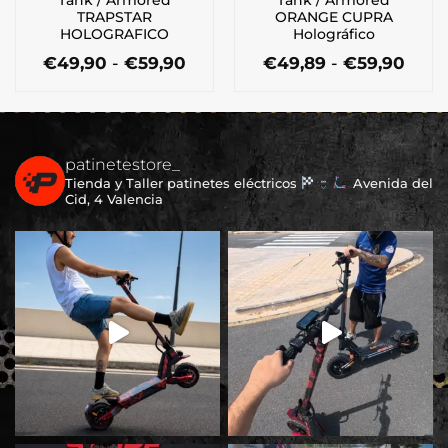
Tank / Armored
Tank / Armored
de
TRAPSTAR
ORANGE CUPRA
producto
HOLOGRAFICO
Holográfico
Rango
Ran
€
49,90
-
€
59,90
€
49,89
-
€
59,90
de
de
Este
Este
precios:
preci
producto
producto
desde
desd
tiene
tiene
€49,90
€49,
múltiples
múltiples
hasta
hast
€59,90
€59,
patinetestore_
variantes.
variantes.
Tienda y Taller patinetes eléctricos
Avenida del
Las
Las
Cid, 4 Valencia
opciones
opciones
se
se
pueden
pueden
elegir
elegir
en
en
la
la
página
página
de
de
producto
producto