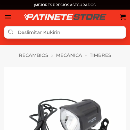
Saltar
¡MEJORES PRECIOS ASEGURADOS!
al
contenido
RECAMBIOS
»
MECÁNICA
»
TIMBRES