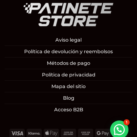
Aviso legal
Política de devolución y reembolsos
Métodos de pago
Política de privacidad
Mapa del sitio
Blog
Acceso B2B
1
Visa
Klarna
Apple
Cash
Cash
Google
Mast