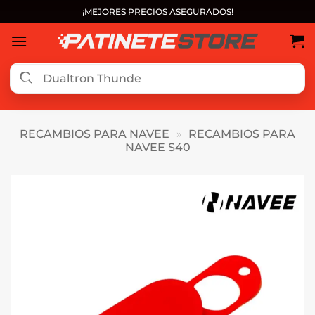
Saltar
¡MEJORES PRECIOS ASEGURADOS!
al
contenido
RECAMBIOS PARA NAVEE
»
RECAMBIOS PARA
NAVEE S40