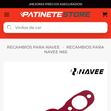
Saltar
¡MEJORES PRECIOS ASEGURADOS!
al
contenido
RECAMBIOS PARA NAVEE
»
RECAMBIOS PARA
NAVEE N65