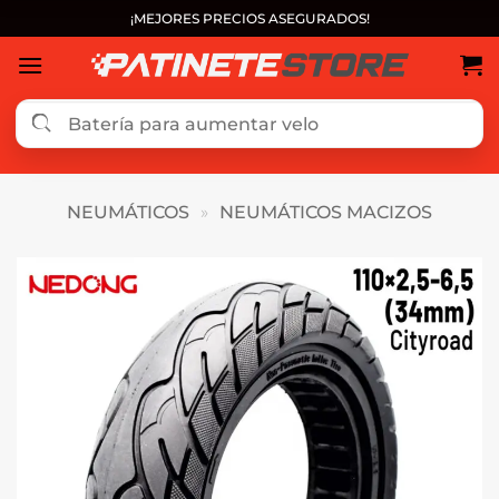
Saltar
¡MEJORES PRECIOS ASEGURADOS!
al
contenido
NEUMÁTICOS
»
NEUMÁTICOS MACIZOS