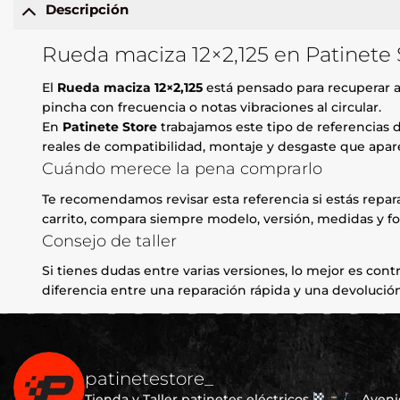
Descripción
Rueda maciza 12×2,125 en Patinete 
El
Rueda maciza 12×2,125
está pensado para recuperar ag
pincha con frecuencia o notas vibraciones al circular.
En
Patinete Store
trabajamos este tipo de referencias d
reales de compatibilidad, montaje y desgaste que apare
Cuándo merece la pena comprarlo
Te recomendamos revisar esta referencia si estás repa
carrito, compara siempre modelo, versión, medidas y fo
Consejo de taller
Si tienes dudas entre varias versiones, lo mejor es contr
diferencia entre una reparación rápida y una devolución
patinetestore_
Tienda y Taller patinetes eléctricos
Avenid