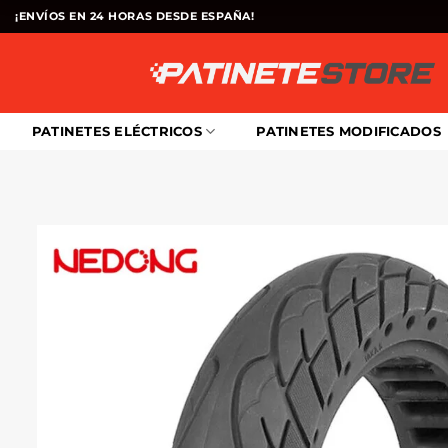
Saltar
¡ENVÍOS EN 24 HORAS DESDE ESPAÑA!
al
contenido
PATINETES ELÉCTRICOS
PATINETES MODIFICADOS