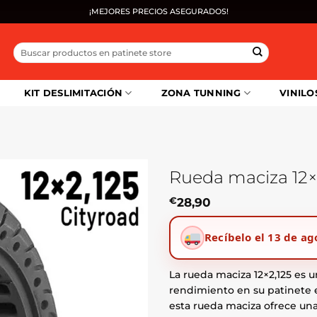
¡MEJORES PRECIOS ASEGURADOS!
Buscar
por:
KIT DESLIMITACIÓN
ZONA TUNNING
VINILO
Rueda maciza 12×
€
28,90
Recíbelo el 13 de ag
La rueda maciza 12×2,125 es 
rendimiento en su patinete e
esta rueda maciza ofrece una