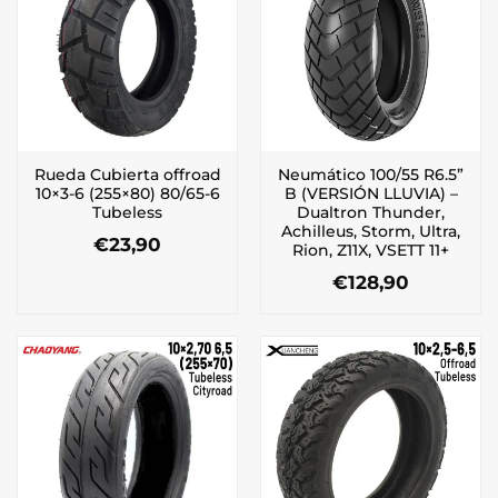
Rueda Cubierta offroad
Neumático 100/55 R6.5”
10×3-6 (255×80) 80/65-6
B (VERSIÓN LLUVIA) –
Tubeless
Dualtron Thunder,
Achilleus, Storm, Ultra,
€
23,90
Rion, Z11X, VSETT 11+
€
128,90