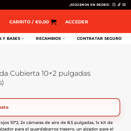
¡SÍGUENOS EN REDES!
CARRITO /
€
0,00
ACCEDER
S Y BASES
RECAMBIOS
CONTRATAR SEGURO
da Cubierta 10×2 pulgadas
s)
osto
ojos 10*2, 2x cámaras de aire de 8.5 pulgadas, 1x kit de
zador para el guardabarros trasero, un alzador para el