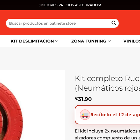
¡MEJORES PRECIOS ASEGURADOS!
Buscar
por:
KIT DESLIMITACIÓN
ZONA TUNNING
VINILO
Kit completo Rue
(Neumáticos rojo
€
31,90
Recíbelo el 12 de ag
El kit incluye 2x neumáticos r
alzadores compuesto de un al