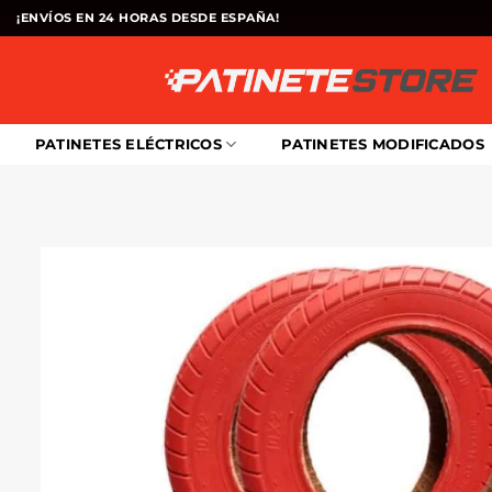
Saltar
¡ENVÍOS EN 24 HORAS DESDE ESPAÑA!
al
contenido
PATINETES ELÉCTRICOS
PATINETES MODIFICADOS