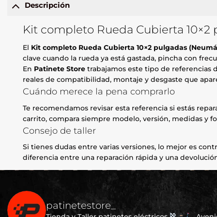
Descripción
Kit completo Rueda Cubierta 10×2 
El
Kit completo Rueda Cubierta 10×2 pulgadas (Neumát
clave cuando la rueda ya está gastada, pincha con frecue
En
Patinete Store
trabajamos este tipo de referencias d
reales de compatibilidad, montaje y desgaste que apare
Cuándo merece la pena comprarlo
Te recomendamos revisar esta referencia si estás repa
carrito, compara siempre modelo, versión, medidas y fo
Consejo de taller
Si tienes dudas entre varias versiones, lo mejor es contr
diferencia entre una reparación rápida y una devolución
patinetestore_
Tienda y Taller patinetes eléctricos
Avenid