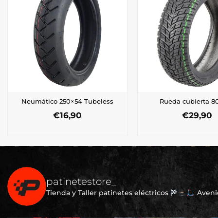
Neumático 250×54 Tubeless
Rueda cubierta 80
€
16,90
€
29,90
patinetestore_
Tienda y Taller patinetes eléctricos
Avenid