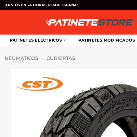
Saltar
¡ENVÍOS EN 24 HORAS DESDE ESPAÑA!
al
contenido
PATINETES ELÉCTRICOS
PATINETES MODIFICADOS
NEUMÁTICOS
»
CUBIERTAS