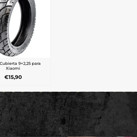
Cubierta 9×2,25 para
Xiaomi
€
15,90