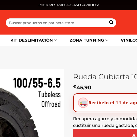
¡MEJORES PRECIOS ASEGURADOS!
Buscar
por:
KIT DESLIMITACIÓN
ZONA TUNNING
VINILO
Rueda Cubierta 10
€
45,90
Recíbelo el 11 de ag
Recupera agarre y comodida
sustituir una rueda gastada,
A