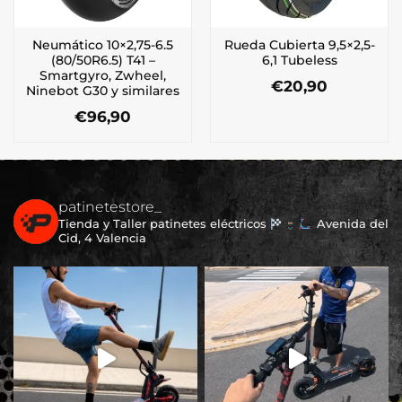
Neumático 10×2,75-6.5
Rueda Cubierta 9,5×2,5-
(80/50R6.5) T41 –
6,1 Tubeless
Smartgyro, Zwheel,
€
20,90
Ninebot G30 y similares
€
96,90
patinetestore_
Tienda y Taller patinetes eléctricos
Avenida del
Cid, 4 Valencia