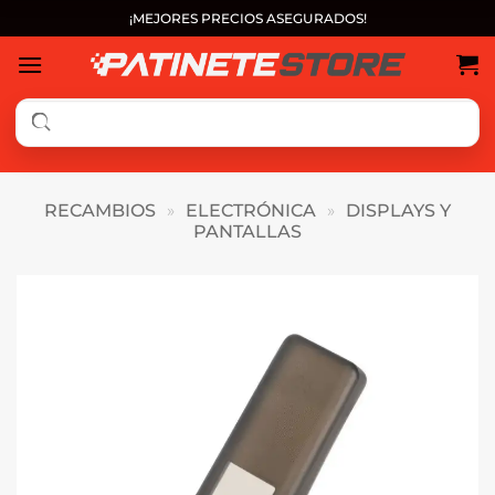
Saltar
¡MEJORES PRECIOS ASEGURADOS!
al
contenido
RECAMBIOS
»
ELECTRÓNICA
»
DISPLAYS Y
PANTALLAS