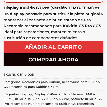
Display KuKirin G3 Pro (Versión TFM13-FEIMI)
es
un
display
pensado para sustituir la pieza original y
mantener el patinete en buen estado de uso.
Recambio recomendado para
Kukirin G3 Pro / G3
,
ideal para reparaciones, mantenimiento o
sustitución de componentes dañados.
AÑADIR AL CARRITO
COMPRAR AHORA
SKU:
RK-G3Pro-005
Categorías:
Recambios para Kukirin
,
Recambios para Kukirin
G3
,
Recambios para Kukirin G3 Pro
Etiquetas:
display
,
Display KuKirin G3 Pro (Versión TFM13-
FEIMI)
,
Kukirin
,
Kukirin G3
,
Kukirin G3 Pro
,
patinete Kukirin G3
Pro
,
recambios Kukirin
,
recambios Kukirin G3
,
recambios