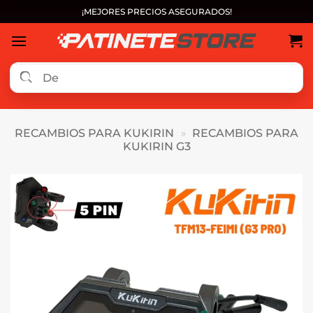
Saltar
¡MEJORES PRECIOS ASEGURADOS!
al
contenido
RECAMBIOS PARA KUKIRIN
»
RECAMBIOS PARA
KUKIRIN G3