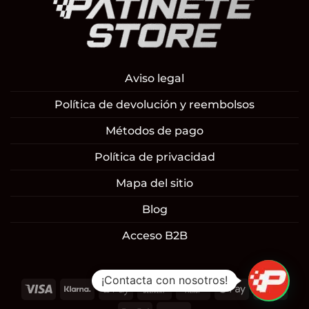
Aviso legal
Política de devolución y reembolsos
Métodos de pago
Política de privacidad
Mapa del sitio
Blog
Acceso B2B
¡Contacta con nosotros!
Visa
Klarna
Apple
Cash
Cash
Google
Mast
Pay
On
on
Pay