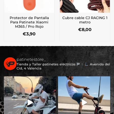
Protector de Pantalla
Cubre cable CJ RACING 1
Para Patinete Xiaomi
metro
M365 / Pro Rojo
€
8,00
€
3,90
Este
producto
tiene
múltiples
variantes.
patinetestore_
Las
Tienda y Taller patinetes eléctricos
Avenida del
opciones
Cid, 4 Valencia
se
pueden
elegir
en
la
página
de
producto