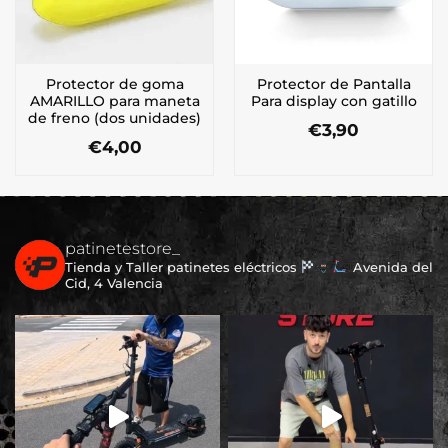
en
la
página
de
Protector de goma
Protector de Pantalla
producto
AMARILLO para maneta
Para display con gatillo
de freno (dos unidades)
€
3,90
€
4,00
patinetestore_
Tienda y Taller patinetes eléctricos
Avenida del
Cid, 4 Valencia