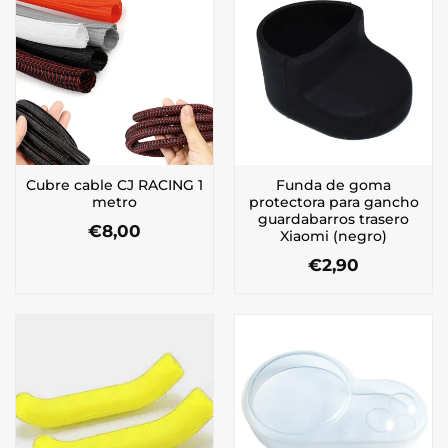
Cubre cable CJ RACING 1
Funda de goma
metro
protectora para gancho
guardabarros trasero
€
8,00
Xiaomi (negro)
Este
€
2,90
producto
tiene
múltiples
variantes.
Las
opciones
se
pueden
elegir