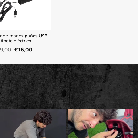
or de manos puños USB
tinete eléctrico
El
El
19,00
€
16,00
precio
precio
original
actual
era:
es:
€19,00.
€16,00.