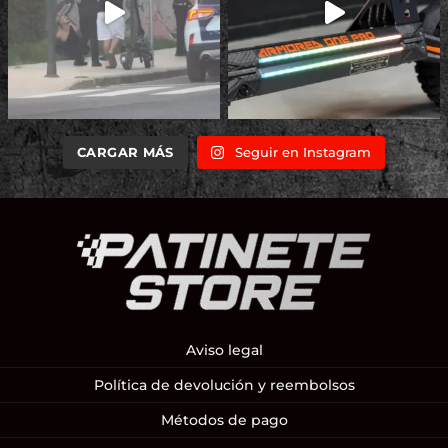
cto
producto
CARGAR MÁS
Seguir en Instagram
Aviso legal
Política de devolución y reembolsos
Métodos de pago