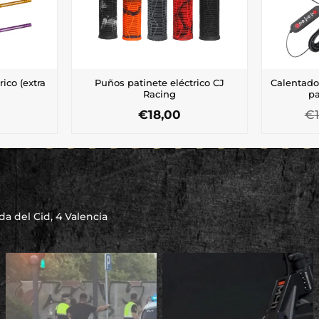
rico (extra
Puños patinete eléctrico CJ
Calentad
Racing
pa
€
18,00
€
Este
cto
producto
tiene
les
múltiples
tes.
variantes.
Las
nes
opciones
a del Cid, 4 Valencia
se
n
pueden
elegir
en
la
a
página
de