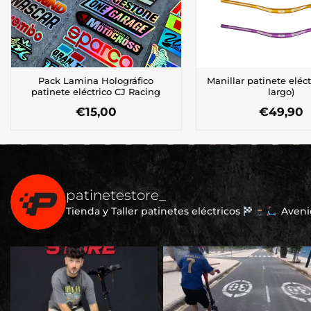
Pack Lamina Holográfico
Manillar patinete eléct
patinete eléctrico CJ Racing
largo)
€
15,00
€
49,90
Este
Este
producto
produ
tiene
tiene
múltiples
múltip
variantes.
varian
patinetestore_
Las
Las
opciones
opcio
Tienda y Taller patinetes eléctricos
Avenid
se
se
pueden
puede
elegir
elegir
en
en
la
la
página
págin
de
de