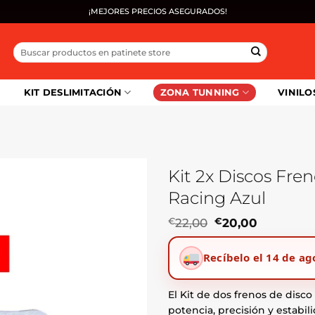
¡MEJORES PRECIOS ASEGURADOS!
Buscar
por:
KIT DESLIMITACIÓN
ZONA TUNNING
VINILO
Kit 2x Discos Fre
Racing Azul
El
El
€
22,00
€
20,00
precio
precio
original
actual
Recíbelo el 14 de ag
era:
es:
€22,00.
€20,00.
El Kit de dos frenos de disc
potencia, precisión y estabil