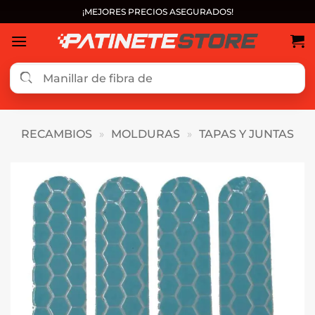
Saltar
¡MEJORES PRECIOS ASEGURADOS!
al
contenido
RECAMBIOS
»
MOLDURAS
»
TAPAS Y JUNTAS