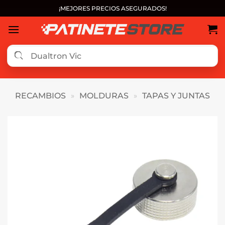
Saltar
¡MEJORES PRECIOS ASEGURADOS!
al
contenido
RECAMBIOS
»
MOLDURAS
»
TAPAS Y JUNTAS