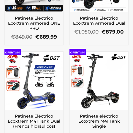
Patinete Eléctrico
Patinete Eléctrico
Ecoxtrem Armored ONE
Ecoxtrem Armored Dual
PRO
El
El
€
1.050,00
€
879,00
El
El
precio
pre
€
849,00
€
689,99
precio
precio
original
act
original
actual
era:
es:
era:
es:
€1.050,00.
€87
OFERTÓN!
OFERTÓN!
€849,00.
€689,99.
Patinete Eléctrico
Patinete eléctrico
Ecoxtrem M41 Tank Dual
Ecoxtrem M41 Tank
(Frenos hidráulicos)
Single