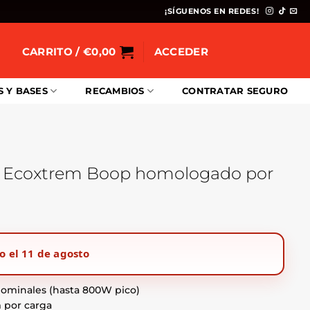
¡SÍGUENOS EN REDES!
CARRITO /
€
0,00
ACCEDER
S Y BASES
RECAMBIOS
CONTRATAR SEGURO
co Ecoxtrem Boop homologado por
o el 11 de agosto
0.
nominales (hasta 800W pico)
 por carga