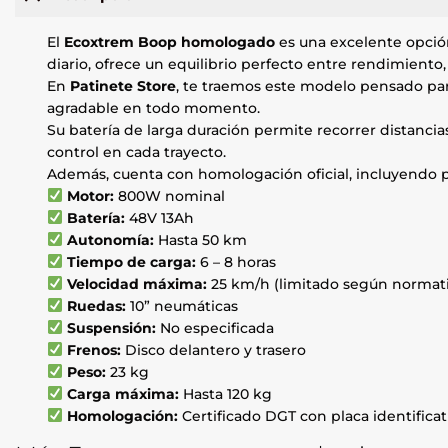
El
Ecoxtrem Boop homologado
es una excelente opción
diario, ofrece un equilibrio perfecto entre rendimiento,
En
Patinete Store
, te traemos este modelo pensado pa
agradable en todo momento.
Su batería de larga duración permite recorrer distanci
control en cada trayecto.
Además, cuenta con homologación oficial, incluyendo pla
Motor:
800W nominal
Batería:
48V 13Ah
Autonomía:
Hasta 50 km
Tiempo de carga:
6 – 8 horas
Velocidad máxima:
25 km/h (limitado según normat
Ruedas:
10” neumáticas
Suspensión:
No especificada
Frenos:
Disco delantero y trasero
Peso:
23 kg
Carga máxima:
Hasta 120 kg
Homologación:
Certificado DGT con placa identificat