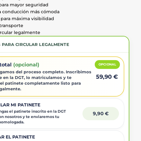
 para mayor seguridad
na conducción más cómoda
para máxima visibilidad
 transporte
rcular legalmente
S PARA CIRCULAR LEGALMENTE
total
(opcional)
OPCIONAL
gamos del proceso completo. Inscribimos
59,90 €
e en la DGT, lo matriculamos y te
el patinete completamente listo para
egalmente.
LAR MI PATINETE
gas el patinete inscrito en la DGT
9,90 €
on nosotros y te enviaremos tu
 homologada.
R EL PATINETE