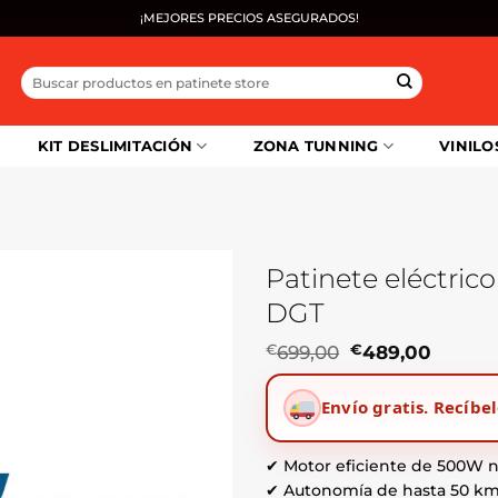
¡MEJORES PRECIOS ASEGURADOS!
Buscar
por:
KIT DESLIMITACIÓN
ZONA TUNNING
VINILO
Patinete eléctri
DGT
El
El
€
699,00
€
489,00
precio
precio
original
actual
Envío gratis.
Recíbel
era:
es:
€699,00.
€489,0
✔ Motor eficiente de 500W 
✔ Autonomía de hasta 50 km