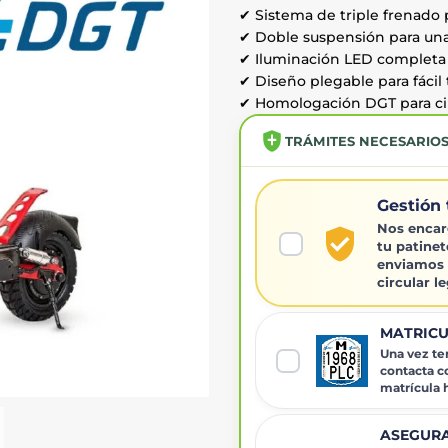
✔ Sistema de triple frenado
✔ Doble suspensión para u
✔ Iluminación LED completa 
✔ Diseño plegable para fácil
✔ Homologación DGT para ci
TRÁMITES NECESARIO
Gestión 
Nos encar
tu patinet
enviamos 
circular l
MATRICU
Una vez ten
contacta c
matrícula
ASEGURA