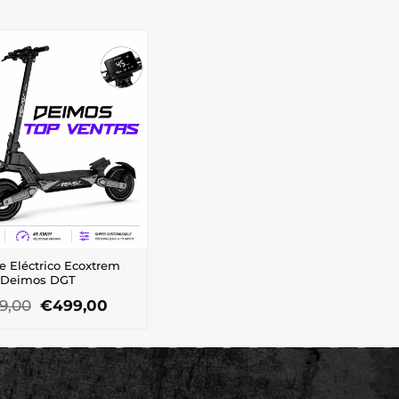
e Eléctrico Ecoxtrem
Deimos DGT
El
El
9,00
€
499,00
precio
precio
original
actual
era:
es:
€599,00.
€499,00.