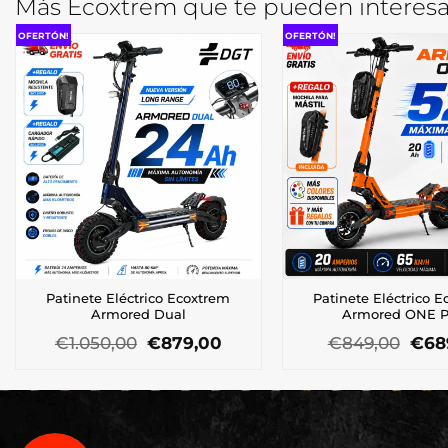
Más Ecoxtrem que te pueden interesa
OFERTÓN!
OFERTÓN!
Patinete Eléctrico Ecoxtrem
Patinete Eléctrico 
Armored Dual
Armored ONE 
El
El
El
€
1.050,00
€
879,00
€
849,00
€
68
precio
precio
prec
original
actual
orig
era:
es:
era:
€1.050,00.
€879,00.
€849