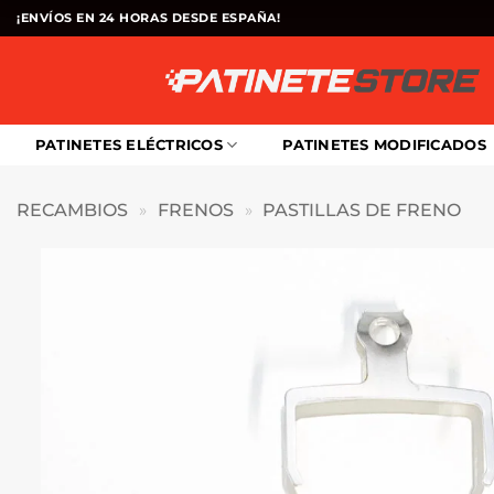
Saltar
¡ENVÍOS EN 24 HORAS DESDE ESPAÑA!
al
contenido
PATINETES ELÉCTRICOS
PATINETES MODIFICADOS
RECAMBIOS
»
FRENOS
»
PASTILLAS DE FRENO