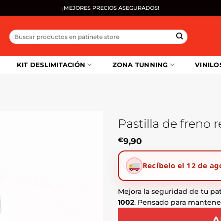
¡MEJORES PRECIOS ASEGURADOS!
Buscar
por:
KIT DESLIMITACIÓN
ZONA TUNNING
VINILO
Pastilla de freno 
€
9,90
Recíbelo el 12 de ag
Mejora la seguridad de tu pa
1002
. Pensado para mantener
A