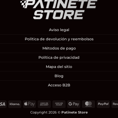
Aviso legal
Política de devolución y reembolsos
Métodos de pago
Política de privacidad
Mapa del sitio
Blog
Acceso B2B
Visa
Klarna
Apple
Cash
Cash
Google
MasterCard
PayP
Pay
On
on
Pay
Copyright 2026 ©
Patinete Store
Delivery
Pickup