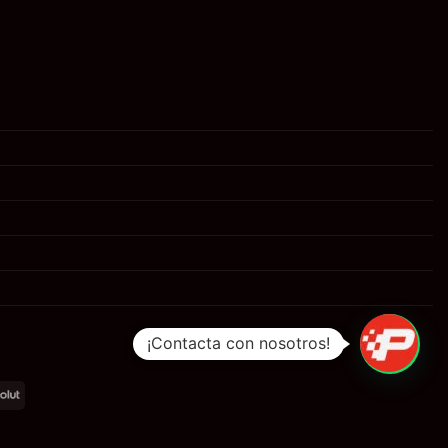
¡Contacta con nosotros!
al
Revolut