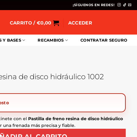
¡SÍGUENOS EN REDES!
CARRITO /
€
0,00
ACCEDER
S Y BASES
RECAMBIOS
CONTRATAR SEGURO
resina de disco hidráulico 1002
osto
tinete con el
Pastilla de freno resina de disco hidráulico
 una frenada más precisa y fiable.
ÑADIR AL CARRITO