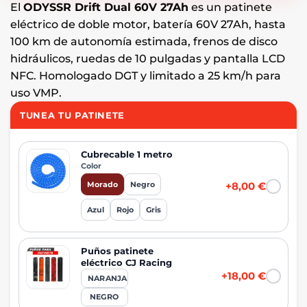
El
ODYSSR Drift Dual 60V 27Ah
es un patinete
eléctrico de doble motor, batería 60V 27Ah, hasta
100 km de autonomía estimada, frenos de disco
hidráulicos, ruedas de 10 pulgadas y pantalla LCD
NFC. Homologado DGT y limitado a 25 km/h para
uso VMP.
TUNEA TU PATINETE
Cubrecable 1 metro
Color
Morado
Negro
+8,00 €
Azul
Rojo
Gris
Puños patinete
eléctrico CJ Racing
+18,00 €
NARANJA
NEGRO